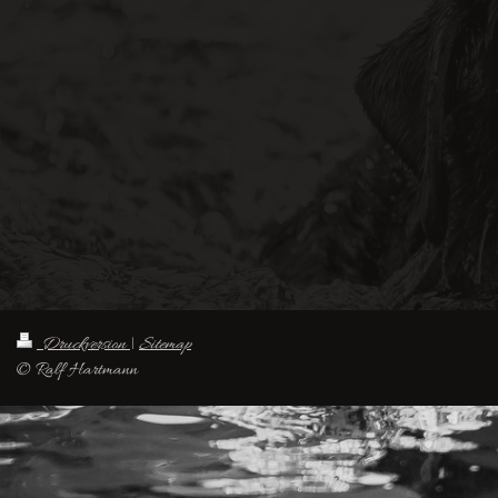
Druckversion
|
Sitemap
© Ralf Hartmann